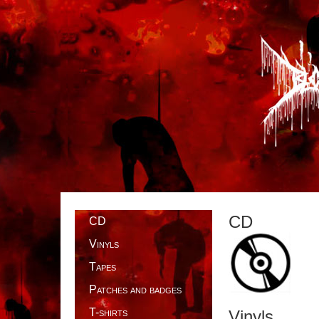
TPL_BEEZ2_FONTSIZE
CD
CD
Vinyls
Tapes
Patches and badges
T-shirts
Vinyls