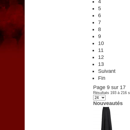
4
5
6
7
8
9
10
11
12
13
Suivant
Fin
Page 9 sur 17
Résultats 193 à 216 s
Nouveautés