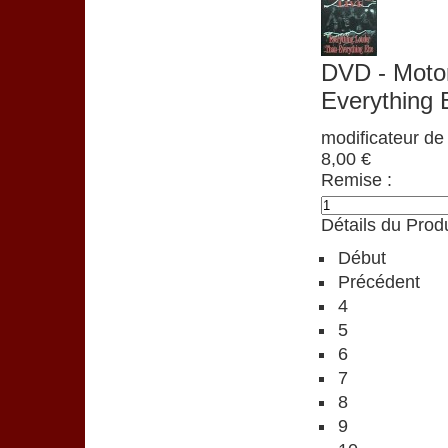
DVD - Motor
Everything
modificateur de 
8,00 €
Remise :
Détails du Produ
Début
Précédent
4
5
6
7
8
9